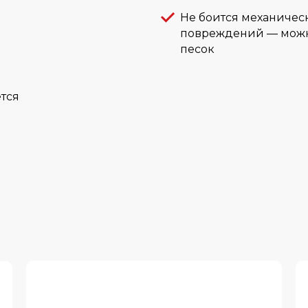
Не боится механичес
повреждений — можно
песок
ется