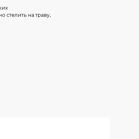
ких
 стелить на траву,