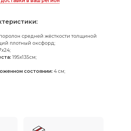
доставки в ваш регион
ктеристики:
поролон средней жёсткости толщиной
щий плотный оксфорд;
7х24;
еста:
195х135см;
ложенном состоянии
:
4 cм;