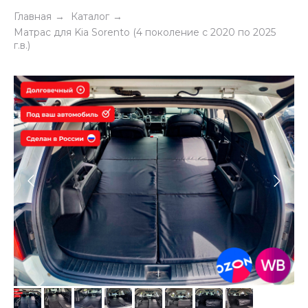
Главная
Каталог
→
→
Матрас для Kia Sorento (4 поколение c 2020 по 2025
г.в.)