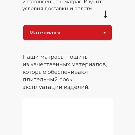
изготовлен наш матрас. Изучите
условия доставки и оплаты.
Матрас в багажник состоит
Наши матрасы пошиты
из двух равных, продольных
из качественных материалов,
модулей. Каждый модуль
которые обеспечивают
состоит из трёх блоков,
длительный срок
соединенных друг с другом
эксплуатации изделий.
и складывающихся в один.
Модули можно использовать
как по отдельности правый
или левый для ночлега
одному, так и оба
одновременно для ночлега