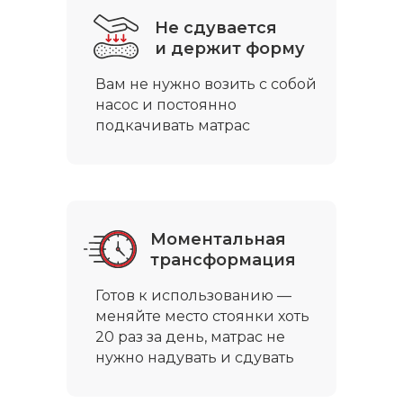
Работаем с ПЭК, СДЭК,
Деловые Линии, Энергия,
Не сдувается
GTD, Почтой России
и держит форму
Вам не нужно возить с собой
насос и постоянно
подкачивать матрас
Посмотрите
примерные сроки и
стоимость доставки
Моментальная
в ваш регион
трансформация
Готов к использованию —
меняйте место стоянки хоть
20 раз за день, матрас не
нужно надувать и сдувать