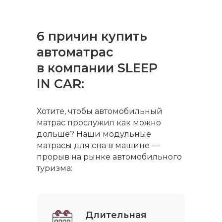
Быстрая
Онлайн
6 причин купить
комплектация
касса
автоматрас
При наличии отправим
Принимаем банковские
в компании SLEEP
товар на следующий день
карты Visa, МИР, Тинькофф,
IN CAR:
после заказа
Maestro, Mastercard
Хотите, чтобы автомобильный
матрас прослужил как можно
дольше? Наши модульные
матрасы для сна в машине —
Серийное
Оплата на
прорыв на рынке автомобильного
производство
расчетный счет
туризма:
Изготовим под заказ всего
Принимаем оплату
за 3−5 рабочих дней, если
от юридических лиц
матраса нет в наличии
Длительная