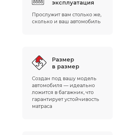
эксплуатация
Прослужит вам столько же,
сколько и ваш автомобиль
Доставка по всей
России
Закажите матрас на нашем
сайте с доставкой по всей
Росиии
Размер
в размер
Создан под вашу модель
автомобиля — идеально
ложится в багажник, что
Отправляем
гарантирует устойчивость
транспортными
матраса
компаниями
Получите матрас
в терминале своего города.