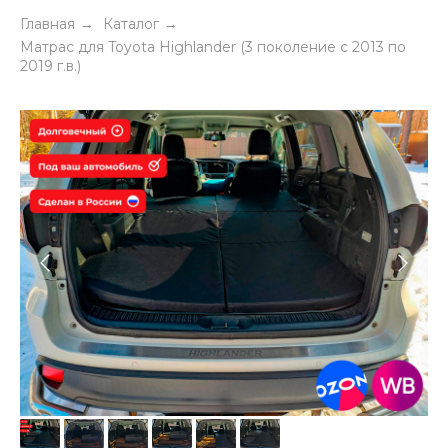
Главная
Каталог
→
→
Матрас для Toyota Highlander (3 поколение c 2013 по
2019 г.в.)